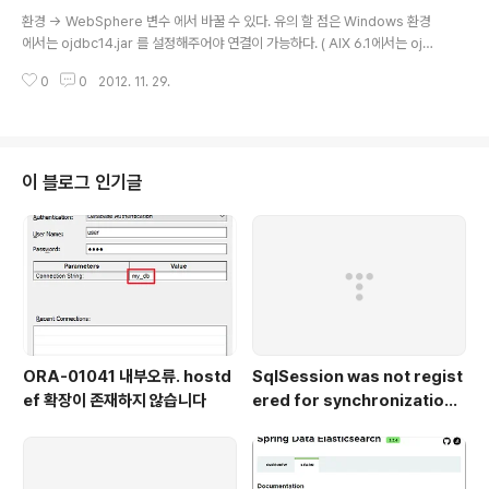
글 내용
환경 -> WebSphere 변수 에서 바꿀 수 있다. 유의 할 점은 Windows 환경
에서는 ojdbc14.jar 를 설정해주어야 연결이 가능하다. ( AIX 6.1에서는 ojdb
c6.jar 를 사용하고 있었다. )
0
0
2012. 11. 29.
이 블로그 인기글
ORA-01041 내부오류. hostd
SqlSession was not regist
ef 확장이 존재하지 않습니다
ered for synchronization
because synchronization i
s not active.