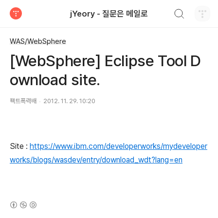
검색하기
jYeory - 질문은 메일로
티스토리
WAS/WebSphere
[WebSphere] Eclipse Tool D
ownload site.
팩트폭력배
2012. 11. 29. 10:20
Site :
https://www.ibm.com/developerworks/mydeveloper
works/blogs/wasdev/entry/download_wdt?lang=en
(새창열림)