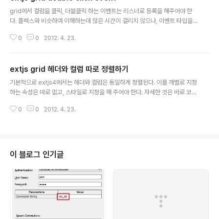
글 내용
grid에서 컬럼을 클릭, 더블클릭 하는 이벤트는 리스너로 등록을 해주어야 한
다. 플렉스와 비슷하여 이해하는데 많은 시간이 걸리지 않으나, 이벤트 타입을
찾는데 시간을 너무 소비 했다. 이벤트 타입은 extjs의 API Docs를 통해 확인
0
0
2012. 4. 23.
할 수 있으며, 자세한 정보는 Ext.view.View의 event 항목을 보면된다. // 그
리드 생성 grid = Ext.create('Ext.grid.Panel', { store : store, stateful :
true, collapsible : true, stateId : 'stateGrid', columns : [ /* * 헤더와
extjs grid 헤더와 컬럼 따로 정렬하기
컬럼의 정렬이 동일할 경우 align 만 사용 * 헤더 정렬 -> style: 'text-align:
글 내용
center' * 컬럼 정렬 ..
기본적으로 extjs4에서는 헤더와 컬럼은 동일하게 정렬된다. 이를 개별로 지정
하는 속성은 따로 없고, 스타일로 지정을 해 주어야 한다. 자세한 것은 바로 코드
로 확인할 수 있다. // 그리드 생성 grid = Ext.create('Ext.grid.Panel', {sto
0
0
2012. 4. 23.
re : store, stateful : true, collapsible : true, stateId : 'stateGrid',col
umns : [ /* * 헤더와 컬럼의 정렬이 동일할 경우 align 만 사용 * 헤더 정렬 -
> style: 'text-align:center' * 컬럼 정렬 -> align:' { left || center || rig
ht }' */ { text : '직원명', width : 150,sortable : f..
이 블로그 인기글