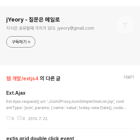
로그 정보
jYeory - 질문은 메일로
지식은 공유할때 가치가 있다. jyeory@gmail.com
구독하기
더보기
웹 개발/extjs4
의 다른 글
Ext.Ajax
글 내용
Ext.Ajax.request({ url: '../com/ProxyJsonSimpleOneList.jsp', cont
entType: 'json', params: { name: 'value', today: new Date(), code:
Ext.getCmp( 'brcCode' ).value }, success: function(response){ co
0
0
2013. 7. 22.
nsole.log(response); }, failure: function(response, opts) { commo
nExtAjaxFailure(response, opts); } }); dddd
extjs grid double click event