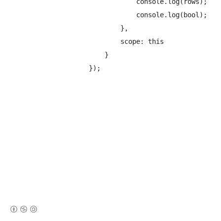
 		                console.log(rows);

 		                console.log(bool);

		            },

		            scope: this

		        }

		    });
(새창열림)