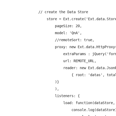
		// create the Data Store

		    store = Ext.create('Ext.data.Store', {

		        pageSize: 20,

		        model: 'QnA',

		        //remoteSort: true,

		        proxy: new Ext.data.HttpProxy({ 

		            extraParams : jQuery('form[name="searchForm"]').formParams(),

		            url: REMOTE_URL, 

		            reader: new Ext.data.JsonReader(

				{ root: 'datas', totalProperty: 'totalCount'}

			)}

		        ),

		        listeners: {

		            load: function(dataStore, rows, bool) {

 		                console.log(dataStore);
