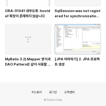
ORA-01041 내부오류. hostd
SqlSession was not regist
ef 확장이 존재하지 않습니다
ered for synchronization
because synchronization i
s not active.
MyBatis 3.2) Mapper 방식과
[JPA 따라하기] 2. JPA 프로젝
DAO Pattern은 같이 사용할 수
트 생성
없다.
의안내
티스토리
로그인
고객센터
© Daum Corp.