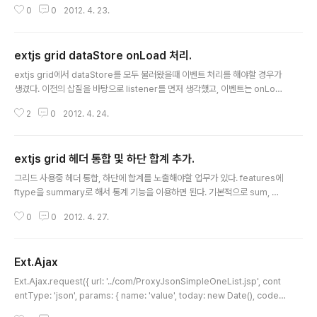
0
0
2012. 4. 23.
할 수 있으며, 자세한 정보는 Ext.view.View의 event 항목을 보면된다. // 그
리드 생성 grid = Ext.create('Ext.grid.Panel', { store : store, stateful :
true, collapsible : true, stateId : 'stateGrid', columns : [ /* * 헤더와
extjs grid dataStore onLoad 처리.
컬럼의 정렬이 동일할 경우 align 만 사용 * 헤더 정렬 -> style: 'text-align:
글 내용
center' * 컬럼 정렬 ..
extjs grid에서 dataStore를 모두 불러왔을때 이벤트 처리를 해야할 경우가
생겼다. 이전의 삽질을 바탕으로 listener를 먼저 생각했고, 이벤트는 onLoa
d, afterLoad 등 하다가 단순하게 load를 하니 작동한다. // create the Dat
2
0
2012. 4. 24.
a Store store = Ext.create('Ext.data.Store', { pageSize: 20, model:
'QnA', //remoteSort: true, proxy: new Ext.data.HttpProxy({ extraP
arams : jQuery('form[name="searchForm"]').formParams(), url: R
extjs grid 헤더 통합 및 하단 합계 추가.
EMOTE_URL, reader: new Ext.data.JsonReader( { root:..
글 내용
그리드 사용중 헤더 통합, 하단에 합계를 노출해야할 업무가 있다. features에
ftype을 summary로 해서 통계 기능을 이용하면 된다. 기본적으로 sum, ma
x, min, average, count를 제공한다. //commify는 0,000 포맷으로 변환해
0
0
2012. 4. 27.
주는 펑션 function summaryRenderer(value, summaryData, dataIn
dex) { if(Number(value) > 0) value = commify(Number(value)); ret
urn value+ ' 명'; } grid = Ext.create('Ext.grid.Panel', { store : store,
Ext.Ajax
stateful : false, collapsible : false, multiSelect : fa..
글 내용
Ext.Ajax.request({ url: '../com/ProxyJsonSimpleOneList.jsp', cont
entType: 'json', params: { name: 'value', today: new Date(), code:
Ext.getCmp( 'brcCode' ).value }, success: function(response){ co