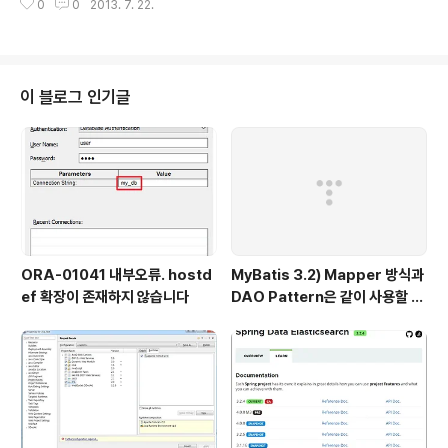
0
0
2013. 7. 22.
nsole.log(response); }, failure: function(response, opts) { commo
nExtAjaxFailure(response, opts); } }); dddd
이 블로그 인기글
ORA-01041 내부오류. hostd
MyBatis 3.2) Mapper 방식과
ef 확장이 존재하지 않습니다
DAO Pattern은 같이 사용할 수
없다.