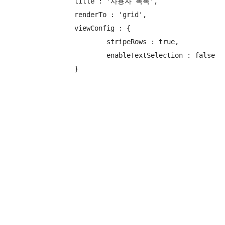
		title : '사용자 목록',

		renderTo : 'grid',

		viewConfig : {

			stripeRows : true,

			enableTextSelection : false
