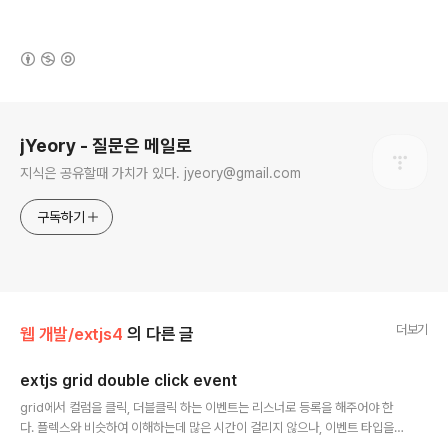
(새창열림)
로그 정보
jYeory - 질문은 메일로
지식은 공유할때 가치가 있다. jyeory@gmail.com
구독하기
더보기
웹 개발/extjs4
의 다른 글
extjs grid double click event
글 내용
grid에서 컬럼을 클릭, 더블클릭 하는 이벤트는 리스너로 등록을 해주어야 한
다. 플렉스와 비슷하여 이해하는데 많은 시간이 걸리지 않으나, 이벤트 타입을
찾는데 시간을 너무 소비 했다. 이벤트 타입은 extjs의 API Docs를 통해 확인