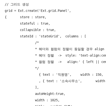
// 그리드 생성

grid = Ext.create('Ext.grid.Panel', 

{	store : store,

	stateful : true,

	collapsible : true,

	stateId : 'stateGrid',	columns : [

		/*

		* 헤더와 컬럼의 정렬이 동일할 경우 align 만 사용

		* 헤더 정렬  ->  style: 'text-align:center'

		* 컬럼 정렬  ->	 align:' { left || center || right }'

 		*/

		  { text : '직원명', 	width : 150,	sortable : false,	dataIndex : 'NAME',	style: 'text-align:center', 	align:'left'}	

		  , { text : '소속사무소',	width : 150,	sortable : false,	dataIndex : 'BRNM',	style: 'text-align:center', 	align:'left'}	

		],

		autoHeight:true,

		width : 1025,
