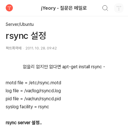
검색하기
jYeory - 질문은 메일로
티스토리
Server/Ubuntu
rsync 설정
팩트폭력배
2011. 10. 28. 09:42
없을리 없지만 없다면 apt-get install rsync -
motd file = /etc/rsync.motd
log file = /var/log/rsyncd.log
pid file = /var/run/rsyncd.pid
syslog facility = rsync
rsync server 설정..