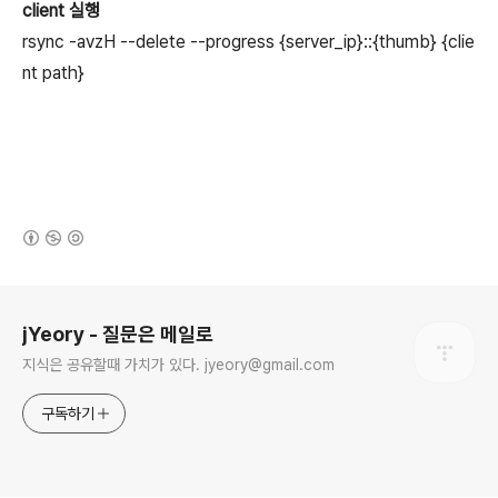
client 실행
rsync -avzH --delete --progress {server_ip}::{thumb} {clie
nt path}
(새창열림)
로그 정보
jYeory - 질문은 메일로
지식은 공유할때 가치가 있다. jyeory@gmail.com
구독하기