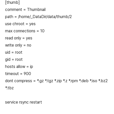
[thumb]
comment = Thumbnail
path = /home/_DataDir/data/thumb/2
use chroot = yes
max connections = 10
read only = yes
write only = no
uid = root
gid = root
hosts allow = ip
timeout = 900
dont compress = *.gz *.tgz *.zip *.z *.rpm *.deb *.iso *.bz2
*.tbz
service rsync restart