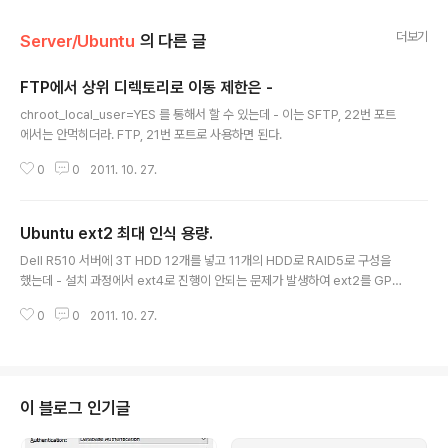
더보기
Server/Ubuntu
의 다른 글
FTP에서 상위 디렉토리로 이동 제한은 -
글 내용
chroot_local_user=YES 를 통해서 할 수 있는데 - 이는 SFTP, 22번 포트
에서는 안먹히더라. FTP, 21번 포트로 사용하면 된다.
0
0
2011. 10. 27.
Ubuntu ext2 최대 인식 용량.
글 내용
Dell R510 서버에 3T HDD 12개를 넣고 11개의 HDD로 RAID5로 구성을
했는데 - 설치 과정에서 ext4로 진행이 안되는 문제가 발생하여 ext2를 GPT
로 하여 설정을 함. 이후 df -hT로 용량을 확인할 경우 전체 용량이 11T로 나오
0
0
2011. 10. 27.
는 경우가 발생함. 사용량도 11T 기준으로 표시가 됨. fdisk -l 에서는 GPT로
29.8TB로 인식됨. 더미 파일을 통해 테스트 해본 결과 표시 용량 한계가 11T
로 나오고 있는 것임. (사용량이 100%임에도 더미파일은 계속 생성이 됨). df
를 직접 고치던지, du -max--depth=1 이렇게 개별 용량으로 확인하는 수 밖
에 없음... ext2의 최대 용량은 page size(block size)가 4kb 일땐 최대 16
이 블로그 인기글
TB 임. 이때..