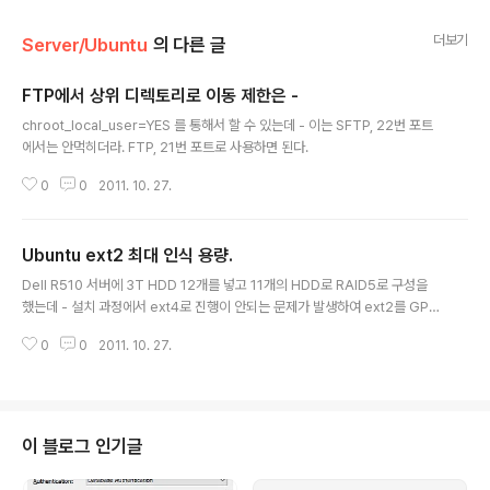
더보기
Server/Ubuntu
의 다른 글
FTP에서 상위 디렉토리로 이동 제한은 -
글 내용
chroot_local_user=YES 를 통해서 할 수 있는데 - 이는 SFTP, 22번 포트
에서는 안먹히더라. FTP, 21번 포트로 사용하면 된다.
0
0
2011. 10. 27.
Ubuntu ext2 최대 인식 용량.
글 내용
Dell R510 서버에 3T HDD 12개를 넣고 11개의 HDD로 RAID5로 구성을
했는데 - 설치 과정에서 ext4로 진행이 안되는 문제가 발생하여 ext2를 GPT
로 하여 설정을 함. 이후 df -hT로 용량을 확인할 경우 전체 용량이 11T로 나오
0
0
2011. 10. 27.
는 경우가 발생함. 사용량도 11T 기준으로 표시가 됨. fdisk -l 에서는 GPT로
29.8TB로 인식됨. 더미 파일을 통해 테스트 해본 결과 표시 용량 한계가 11T
로 나오고 있는 것임. (사용량이 100%임에도 더미파일은 계속 생성이 됨). df
를 직접 고치던지, du -max--depth=1 이렇게 개별 용량으로 확인하는 수 밖
에 없음... ext2의 최대 용량은 page size(block size)가 4kb 일땐 최대 16
이 블로그 인기글
TB 임. 이때..