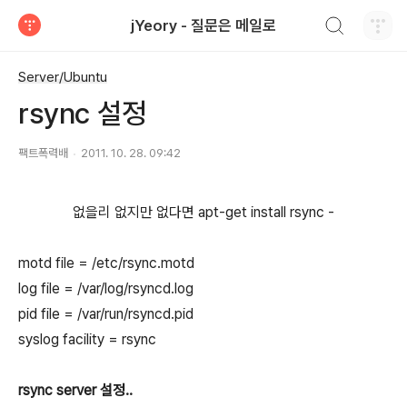
검색하기
jYeory - 질문은 메일로
티스토리
Server/Ubuntu
rsync 설정
팩트폭력배
2011. 10. 28. 09:42
없을리 없지만 없다면 apt-get install rsync -
motd file = /etc/rsync.motd
log file = /var/log/rsyncd.log
pid file = /var/run/rsyncd.pid
syslog facility = rsync
rsync server 설정..