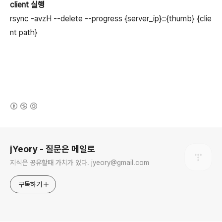
client 실행
rsync -avzH --delete --progress {server_ip}::{thumb} {clie
nt path}
(새창열림)
로그 정보
jYeory - 질문은 메일로
지식은 공유할때 가치가 있다. jyeory@gmail.com
구독하기