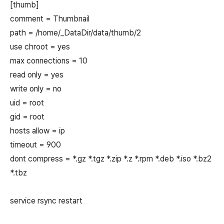
[thumb]
comment = Thumbnail
path = /home/_DataDir/data/thumb/2
use chroot = yes
max connections = 10
read only = yes
write only = no
uid = root
gid = root
hosts allow = ip
timeout = 900
dont compress = *.gz *.tgz *.zip *.z *.rpm *.deb *.iso *.bz2
*.tbz
service rsync restart